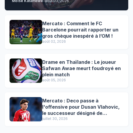
Moïse Katambwe
-
août 03, 2026
Mercato : Comment le FC
Barcelone pourrait rapporter un
gros chèque inespéré à l’OM !
août 02, 2026
Drame en Thaïlande : Le joueur
Safwan Awae meurt foudroyé en
plein match
août 05, 2026
Mercato : Deco passe à
l'offensive pour Dusan Vlahovic,
le successeur désigné de
Lewandowski !
juillet 30, 2026