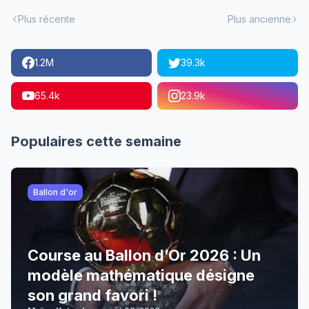
Plus récente
Plus ancienne
1.2M
39.3k
65.4k
23.9k
Populaires cette semaine
Ballon d'or
Course au Ballon d’Or 2026 : Un
modèle mathématique désigne
son grand favori !