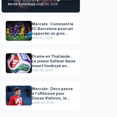
Moïse Katambwe
-
août 03, 2026
son grand favori !
Mercato : Comment le
FC Barcelone pourrait
rapporter un gros
chèque inespéré à l’OM
août 02, 2026
!
Drame en Thaïlande :
Le joueur Safwan Awae
meurt foudroyé en
plein match
août 05, 2026
Mercato : Deco passe
à l'offensive pour
Dusan Vlahovic, le
successeur désigné
juillet 30, 2026
de Lewandowski !