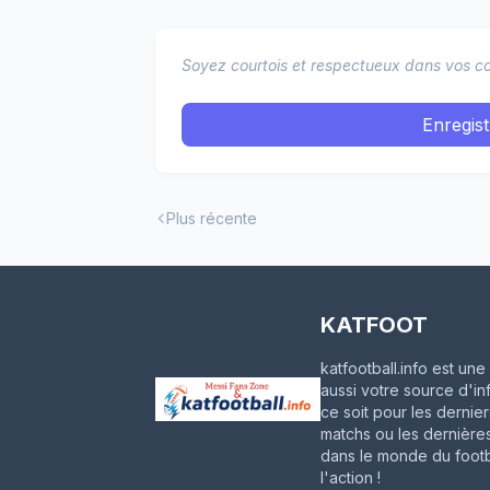
Soyez courtois et respectueux dans vos co
Enregis
Plus récente
KATFOOT
katfootball.info est u
aussi votre source d'in
ce soit pour les dernie
matchs ou les dernières
dans le monde du footba
l'action !