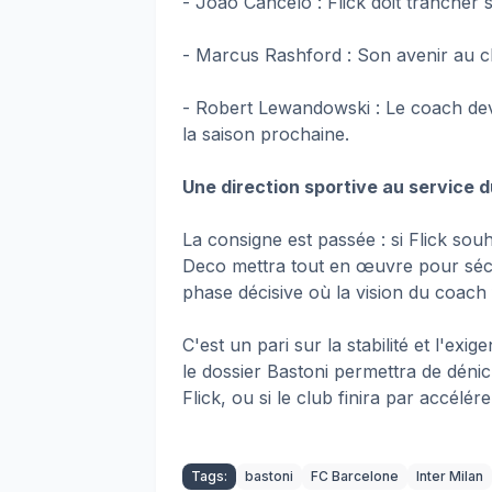
- João Cancelo : Flick doit trancher s
- Marcus Rashford : Son avenir au cl
- Robert Lewandowski : Le coach devra
la saison prochaine.
Une direction sportive au service d
La consigne est passée : si Flick sou
Deco mettra tout en œuvre pour sécur
phase décisive où la vision du coach 
C'est un pari sur la stabilité et l'ex
le dossier Bastoni permettra de dén
Flick, ou si le club finira par accélé
Tags:
bastoni
FC Barcelone
Inter Milan