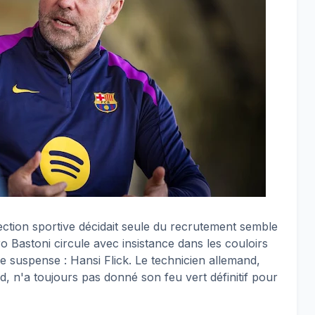
ection sportive décidait seule du recrutement semble
 Bastoni circule avec insistance dans les couloirs
 suspense : Hansi Flick. Le technicien allemand,
rd, n'a toujours pas donné son feu vert définitif pour