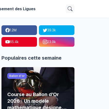
sement des Ligues
1.2M
39.3k
65.4k
23.9k
Populaires cette semaine
Ballon d'or
Course au Ballon d’Or
2026 : Un modèle
mathématique désigne