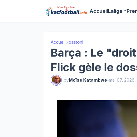
Accueil
Laliga
Pre
Accueil
bastoni
Barça : Le "droi
Flick gèle le dos
by
Moïse Katambwe
-
mai 07, 2026