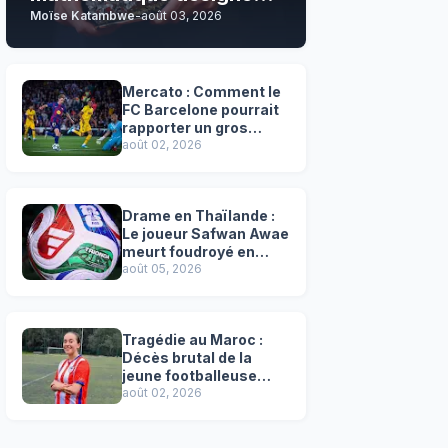
Moïse Katambwe
-
août 03, 2026
son grand favori !
Mercato : Comment le
FC Barcelone pourrait
rapporter un gros
chèque inespéré à l’OM
août 02, 2026
!
Drame en Thaïlande :
Le joueur Safwan Awae
meurt foudroyé en
plein match
août 05, 2026
Tragédie au Maroc :
Décès brutal de la
jeune footballeuse
Faten Ben Amar El
août 02, 2026
Azizi