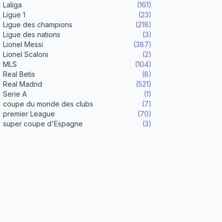
Laliga
(161)
Ligue 1
(23)
Ligue des champions
(218)
Ligue des nations
(3)
Lionel Messi
(387)
Lionel Scaloni
(2)
MLS
(104)
Real Betis
(8)
Real Madrid
(521)
Serie A
(1)
coupe du monde des clubs
(7)
premier League
(70)
super coupe d'Espagne
(3)