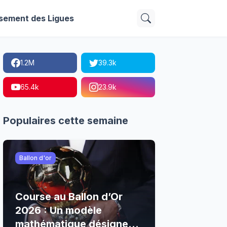
sement des Ligues
1.2M
39.3k
65.4k
23.9k
Populaires cette semaine
Ballon d'or
Course au Ballon d’Or
2026 : Un modèle
mathématique désigne