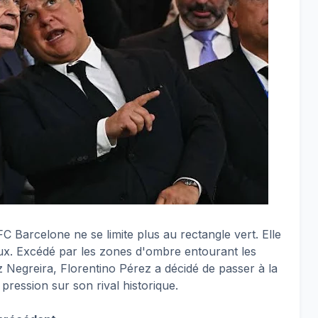
 FC Barcelone ne se limite plus au rectangle vert. Elle
aux. Excédé par les zones d'ombre entourant les
 Negreira, Florentino Pérez a décidé de passer à la
pression sur son rival historique.