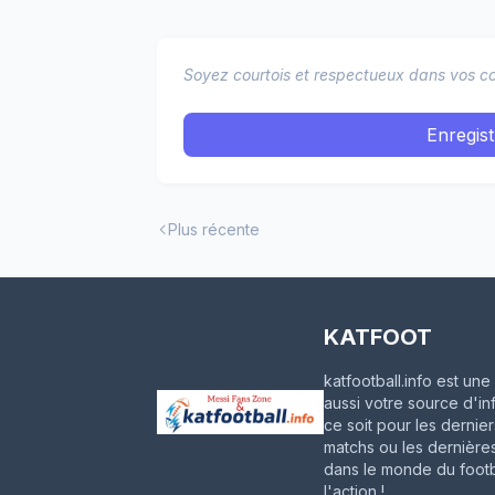
Soyez courtois et respectueux dans vos co
Enregis
Plus récente
KATFOOT
katfootball.info est u
aussi votre source d'in
ce soit pour les dernie
matchs ou les dernières
dans le monde du footba
l'action !