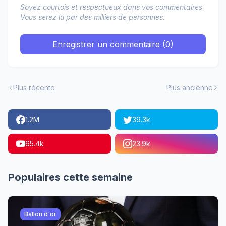
Soyez courtois et respectueux dans vos commentaires.
Vous serez lu par des milliers de personnes.
Enregistrer un commentaire (0)
Plus récente
Plus ancienne
1.2M
39.3k
65.4k
23.9k
Populaires cette semaine
Ballon d'or