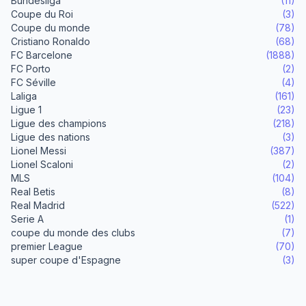
Bundesliga
(11)
Coupe du Roi
(3)
Coupe du monde
(78)
Cristiano Ronaldo
(68)
FC Barcelone
(1888)
FC Porto
(2)
FC Séville
(4)
Laliga
(161)
Ligue 1
(23)
Ligue des champions
(218)
Ligue des nations
(3)
Lionel Messi
(387)
Lionel Scaloni
(2)
MLS
(104)
Real Betis
(8)
Real Madrid
(522)
Serie A
(1)
coupe du monde des clubs
(7)
premier League
(70)
super coupe d'Espagne
(3)