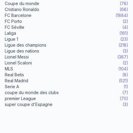
Coupe du monde
(78)
Cristiano Ronaldo
(68)
FC Barcelone
(1884)
FC Porto
(2)
FC Séville
(4)
Laliga
(161)
Ligue 1
(23)
Ligue des champions
(218)
Ligue des nations
(3)
Lionel Messi
(387)
Lionel Scaloni
(2)
MLS
(104)
Real Betis
(8)
Real Madrid
(521)
Serie A
(1)
coupe du monde des clubs
(7)
premier League
(70)
super coupe d'Espagne
(3)