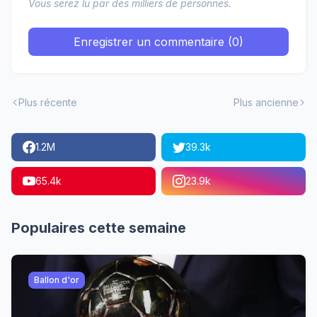
Vous serez lu par des milliers de personnes.
Enregistrer un commentaire (0)
Plus récente
Plus ancienne
1.2M
39.3k
65.4k
23.9k
Populaires cette semaine
Ballon d'or