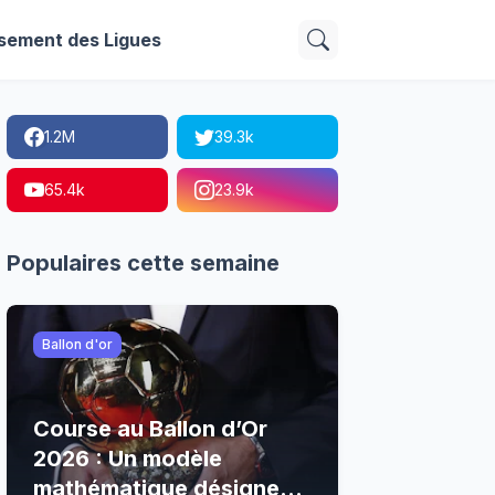
sement des Ligues
1.2M
39.3k
65.4k
23.9k
Populaires cette semaine
Ballon d'or
Course au Ballon d’Or
2026 : Un modèle
mathématique désigne