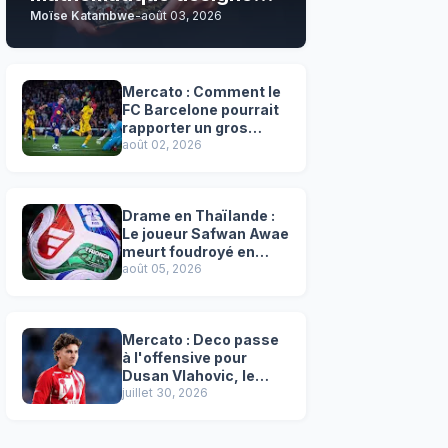
Moïse Katambwe
-
août 03, 2026
son grand favori !
Mercato : Comment le
FC Barcelone pourrait
rapporter un gros
chèque inespéré à l’OM
août 02, 2026
!
Drame en Thaïlande :
Le joueur Safwan Awae
meurt foudroyé en
plein match
août 05, 2026
Mercato : Deco passe
à l'offensive pour
Dusan Vlahovic, le
successeur désigné
juillet 30, 2026
de Lewandowski !