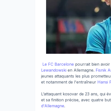
Le FC Barcelone
pourrait bien avoir
Lewandowski
en Allemagne.
Fisnik A
jeunes attaquants les plus promette
et notamment de l'entraîneur
Hansi F
L’attaquant kosovar de 23 ans, qui é
et sa finition précise, avec quatre bu
d'Allemagne
.