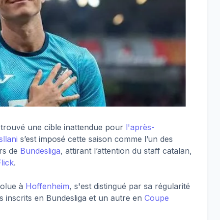
 trouvé une cible inattendue pour
l'après-
sllani
s’est imposé cette saison comme l’un des
urs de
Bundesliga
, attirant l’attention du staff catalan,
lick
.
volue à
Hoffenheim
, s'est distingué par sa régularité
ts inscrits en Bundesliga et un autre en
Coupe