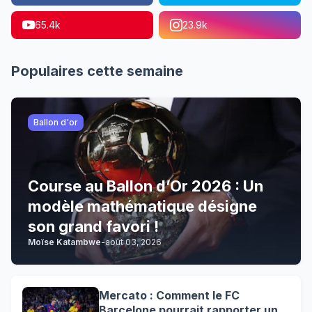
65.4k
23.9k
Populaires cette semaine
Ballon d'or
Course au Ballon d’Or 2026 : Un
modèle mathématique désigne
son grand favori !
Moïse Katambwe
-
août 03, 2026
Mercato : Comment le FC
Barcelone pourrait rapporter un