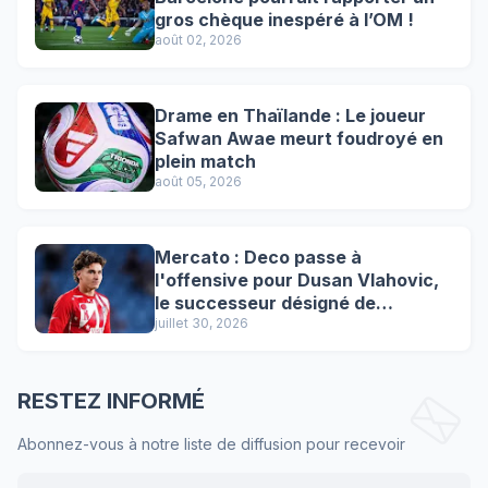
gros chèque inespéré à l’OM !
août 02, 2026
Drame en Thaïlande : Le joueur
Safwan Awae meurt foudroyé en
plein match
août 05, 2026
Mercato : Deco passe à
l'offensive pour Dusan Vlahovic,
le successeur désigné de
Lewandowski !
juillet 30, 2026
RESTEZ INFORMÉ
Abonnez-vous à notre liste de diffusion pour recevoir