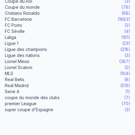
Coupe du Roi
(3)
Coupe du monde
(78)
Cristiano Ronaldo
(68)
FC Barcelone
(1883)
FC Porto
(2)
FC Séville
(4)
Laliga
(161)
Ligue 1
(23)
Ligue des champions
(218)
Ligue des nations
(3)
Lionel Messi
(387)
Lionel Scaloni
(2)
MLS
(104)
Real Betis
(8)
Real Madrid
(519)
Serie A
(1)
coupe du monde des clubs
(7)
premier League
(70)
super coupe d'Espagne
(3)