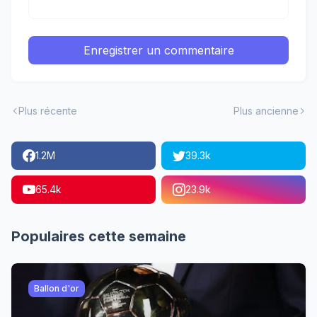
Enregistrer un commentaire
Plus récente
Plus ancienne
1.2M
39.3k
65.4k
23.9k
Populaires cette semaine
Ballon d'or