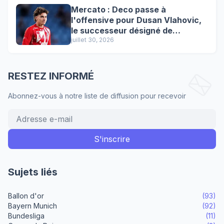
Mercato : Deco passe à
l'offensive pour Dusan Vlahovic,
le successeur désigné de
Lewandowski !
juillet 30, 2026
RESTEZ INFORMÉ
Abonnez-vous à notre liste de diffusion pour recevoir
Sujets liés
Ballon d'or
(93)
Bayern Munich
(92)
Bundesliga
(11)