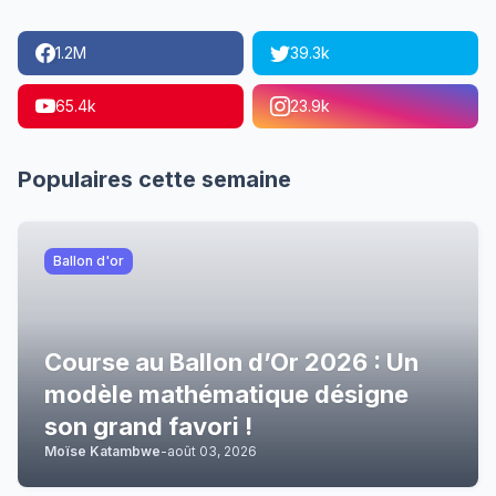
1.2M
39.3k
65.4k
23.9k
Populaires cette semaine
Ballon d'or
Course au Ballon d’Or 2026 : Un
modèle mathématique désigne
son grand favori !
Moïse Katambwe
-
août 03, 2026