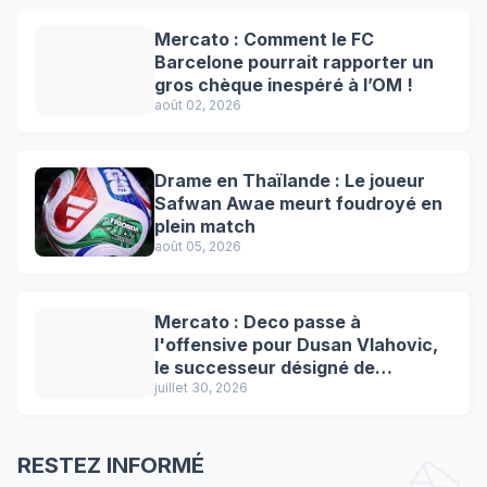
Mercato : Comment le FC
Barcelone pourrait rapporter un
gros chèque inespéré à l’OM !
août 02, 2026
Drame en Thaïlande : Le joueur
Safwan Awae meurt foudroyé en
plein match
août 05, 2026
Mercato : Deco passe à
l'offensive pour Dusan Vlahovic,
le successeur désigné de
Lewandowski !
juillet 30, 2026
RESTEZ INFORMÉ