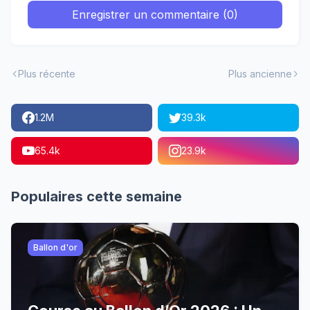
Enregistrer un commentaire (0)
Plus récente
Plus ancienne
1.2M
39.3k
65.4k
23.9k
Populaires cette semaine
Ballon d'or