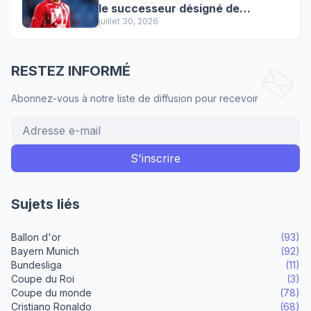
le successeur désigné de
Lewandowski !
juillet 30, 2026
RESTEZ INFORMÉ
Abonnez-vous à notre liste de diffusion pour recevoir
Sujets liés
Ballon d'or
(93)
Bayern Munich
(92)
Bundesliga
(11)
Coupe du Roi
(3)
Coupe du monde
(78)
Cristiano Ronaldo
(68)