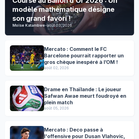
Course au Ballon d’Or 2026 : Un
modèle mathématique désigne
son grand favori !
Moïse Katambwe
-
août 03, 2026
Mercato : Comment le FC
Barcelone pourrait rapporter un
gros chèque inespéré à l’OM !
août 02, 2026
Drame en Thaïlande : Le joueur
Safwan Awae meurt foudroyé en
plein match
août 05, 2026
Mercato : Deco passe à
l'offensive pour Dusan Vlahovic,