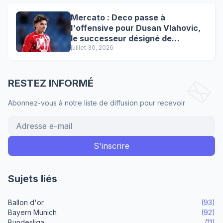
Mercato : Deco passe à
l'offensive pour Dusan Vlahovic,
le successeur désigné de
Lewandowski !
juillet 30, 2026
RESTEZ INFORMÉ
Abonnez-vous à notre liste de diffusion pour recevoir
Sujets liés
Ballon d'or
(93)
Bayern Munich
(92)
Bundesliga
(11)