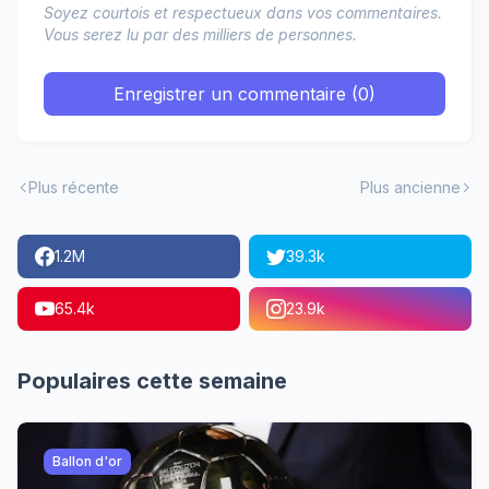
Soyez courtois et respectueux dans vos commentaires.
Vous serez lu par des milliers de personnes.
Enregistrer un commentaire (0)
Plus récente
Plus ancienne
1.2M
39.3k
65.4k
23.9k
Populaires cette semaine
Ballon d'or