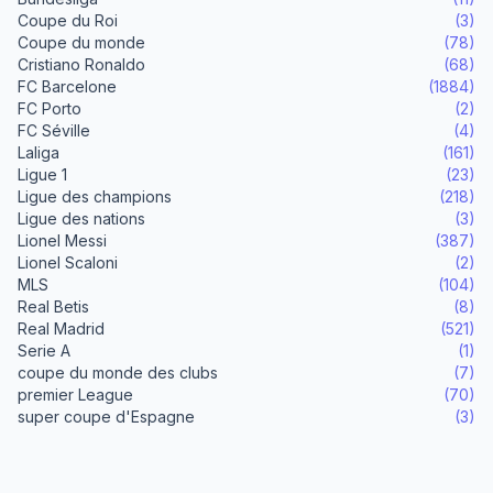
Coupe du Roi
(3)
Coupe du monde
(78)
Cristiano Ronaldo
(68)
FC Barcelone
(1884)
FC Porto
(2)
FC Séville
(4)
Laliga
(161)
Ligue 1
(23)
Ligue des champions
(218)
Ligue des nations
(3)
Lionel Messi
(387)
Lionel Scaloni
(2)
MLS
(104)
Real Betis
(8)
Real Madrid
(521)
Serie A
(1)
coupe du monde des clubs
(7)
premier League
(70)
super coupe d'Espagne
(3)