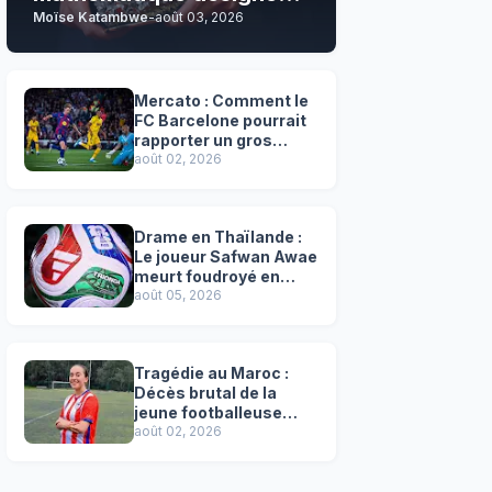
Moïse Katambwe
-
août 03, 2026
son grand favori !
Mercato : Comment le
FC Barcelone pourrait
rapporter un gros
chèque inespéré à l’OM
août 02, 2026
!
Drame en Thaïlande :
Le joueur Safwan Awae
meurt foudroyé en
plein match
août 05, 2026
Tragédie au Maroc :
Décès brutal de la
jeune footballeuse
Faten Ben Amar El
août 02, 2026
Azizi