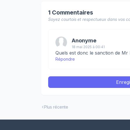
1 Commentaires
Soyez courtois et respectueux dans vos co
Anonyme
18 mai 2025 à 00:41
Quels est donc le sanction de Mr l
Répondre
Enreg
Plus récente