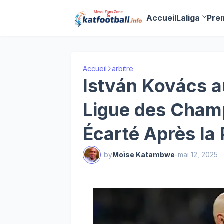
Accueil
Laliga
Pre
Accueil
arbitre
István Kovács au
Ligue des Champ
Écarté Après la
by
Moïse Katambwe
-
mai 12, 2025