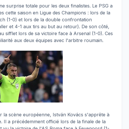
e surprise totale pour les deux finalistes. Le PSG a
es cette saison en Ligue des Champions : lors de la
h (1-0) et lors de la double confrontation
aller et 4-1 aux tirs au but au retour). De son côté,
 sifflet lors de sa victoire face à Arsenal (1-0). Ces
liarité aux deux équipes avec l'arbitre roumain.
sur la scène européenne, István Kovács s'apprête à
e. Il a précédemment officié lors de la finale de la
 vu la victoire de l'AS Roma face à Feyenoord (1-