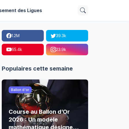
sement des Ligues
1.2M
39.3k
65.4k
23.9k
Populaires cette semaine
Ballon d'or
Course au Ballon d’Or
2026 : Un modèle
mathématique désigne