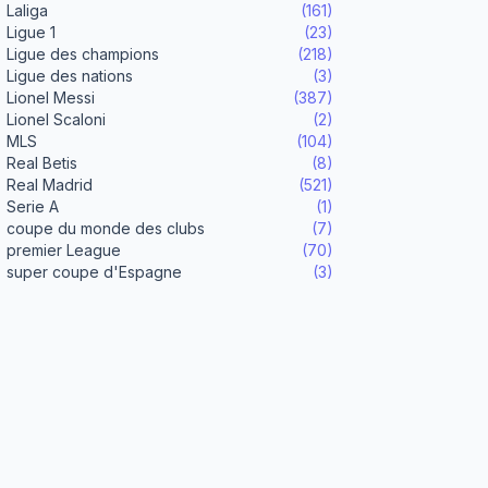
Laliga
(161)
Ligue 1
(23)
Ligue des champions
(218)
Ligue des nations
(3)
Lionel Messi
(387)
Lionel Scaloni
(2)
MLS
(104)
Real Betis
(8)
Real Madrid
(521)
Serie A
(1)
coupe du monde des clubs
(7)
premier League
(70)
super coupe d'Espagne
(3)