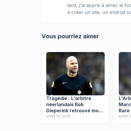
tard, j'ai appris à aimer le 
à créer un site, un endroit o
Vous pourriez aimer
Tragédie : L'arbitre
L'Ar
néerlandais Rob
Marci
Dieperink retrouvé mort
Rare
après la Coupe du
juillet 13, 2026
Barce
juillet 
monde
n'éta
jour"