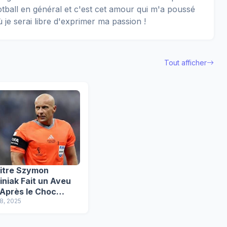
football en général et c'est cet amour qui m'a poussé
ù je serai libre d'exprimer ma passion !
Tout afficher
bitre Szymon
niak Fait un Aveu
 Après le Choc
lone-Inter : "Ce
28, 2025
it pas mon meilleur