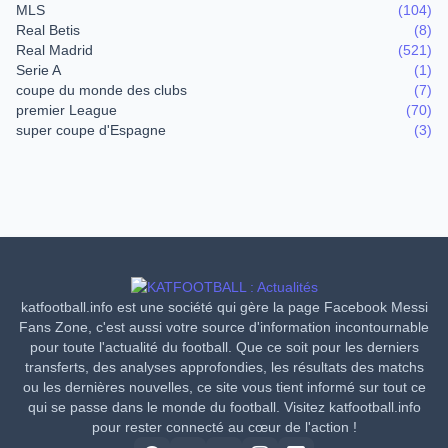
MLS
(104)
Real Betis
(8)
Real Madrid
(521)
Serie A
(1)
coupe du monde des clubs
(7)
premier League
(70)
super coupe d'Espagne
(3)
katfootball.info est une société qui gère la page Facebook Messi
Fans Zone, c'est aussi votre source d'information incontournable
pour toute l'actualité du football. Que ce soit pour les derniers
transferts, des analyses approfondies, les résultats des matchs
ou les dernières nouvelles, ce site vous tient informé sur tout ce
qui se passe dans le monde du football. Visitez katfootball.info
pour rester connecté au cœur de l'action !