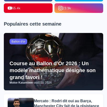
65.4k
23.9k
Populaires cette semaine
Ballon d'or
Course au Ballon d’Or 2026 : Un
modèle mathématique désigne son
grand favori !
Moïse Katambwe
-
août 03, 2026
Mercato : Rodri dit oui au Barça,
Manchester City fait de la résistance