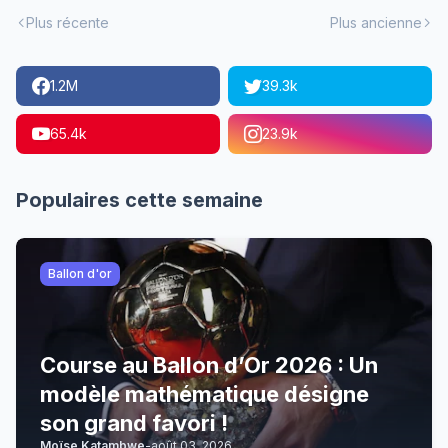
Plus récente
Plus ancienne
1.2M
39.3k
65.4k
23.9k
Populaires cette semaine
Ballon d'or
Course au Ballon d’Or 2026 : Un
modèle mathématique désigne
son grand favori !
Moïse Katambwe
-
août 03, 2026