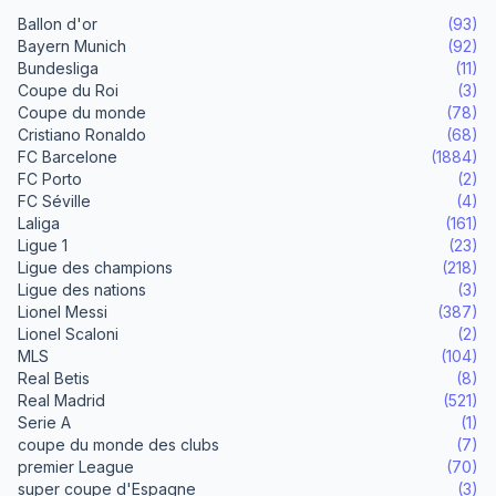
Ballon d'or
(93)
Bayern Munich
(92)
Bundesliga
(11)
Coupe du Roi
(3)
Coupe du monde
(78)
Cristiano Ronaldo
(68)
FC Barcelone
(1884)
FC Porto
(2)
FC Séville
(4)
Laliga
(161)
Ligue 1
(23)
Ligue des champions
(218)
Ligue des nations
(3)
Lionel Messi
(387)
Lionel Scaloni
(2)
MLS
(104)
Real Betis
(8)
Real Madrid
(521)
Serie A
(1)
coupe du monde des clubs
(7)
premier League
(70)
super coupe d'Espagne
(3)