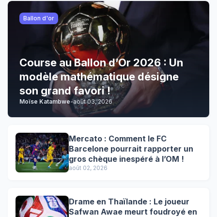
Ballon d'or
Course au Ballon d’Or 2026 : Un
modèle mathématique désigne
son grand favori !
Moïse Katambwe
-
août 03, 2026
Mercato : Comment le FC
Barcelone pourrait rapporter un
gros chèque inespéré à l’OM !
août 02, 2026
Drame en Thaïlande : Le joueur
Safwan Awae meurt foudroyé en