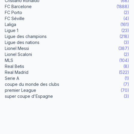
Cristiano Ronaldo
(68)
FC Barcelone
(1888)
FC Porto
(2)
FC Séville
(4)
Laliga
(161)
Ligue 1
(23)
Ligue des champions
(218)
Ligue des nations
(3)
Lionel Messi
(387)
Lionel Scaloni
(2)
MLS
(104)
Real Betis
(8)
Real Madrid
(522)
Serie A
(1)
coupe du monde des clubs
(7)
premier League
(70)
super coupe d'Espagne
(3)