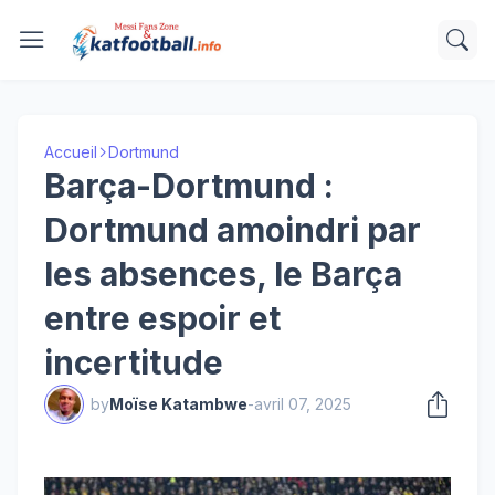
Accueil
Dortmund
Barça-Dortmund :
Dortmund amoindri par
les absences, le Barça
entre espoir et
incertitude
by
Moïse Katambwe
-
avril 07, 2025