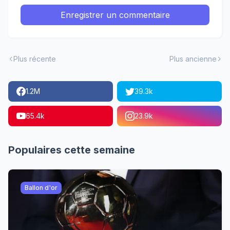
Enregistrer un commentaire
Plus récente
Plus ancienne
1.2M
39.3k
65.4k
23.9k
Populaires cette semaine
Ballon d'or