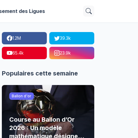
sement des Ligues
1.2M
39.3k
65.4k
23.9k
Populaires cette semaine
Ballon d'or
Course au Ballon d’Or
2026 : Un modèle
mathématique désigne