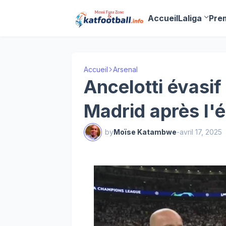
Accueil
Laliga
Pre
Accueil
Arsenal
Ancelotti évasif
Madrid après l'é
by
Moïse Katambwe
-
avril 17, 2025