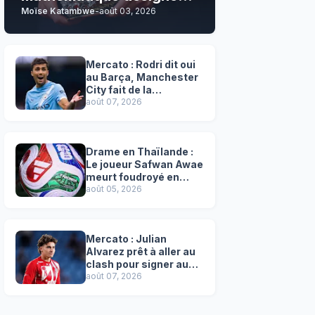
Moïse Katambwe
-
août 03, 2026
son grand favori !
Mercato : Rodri dit oui
au Barça, Manchester
City fait de la
résistance !
août 07, 2026
Drame en Thaïlande :
Le joueur Safwan Awae
meurt foudroyé en
plein match
août 05, 2026
Mercato : Julian
Alvarez prêt à aller au
clash pour signer au
Barça, l'Atlético
août 07, 2026
résiste !