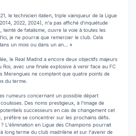
 le technicien italien, triple vainqueur de la Ligue
014, 2022, 2024), n'a pas affiché d'inquiétude
 teinté de fatalisme, ouvre la voie à toutes les
d’ici, je ne pourrai que remercier le club. Cela
, dans un mois ou dans un an… »
lée, le Real Madrid a encore deux objectifs majeurs
u Roi, avec une finale explosive à venir face au FC
ù les Merengues ne comptent que quatre points de
es du terme.
les rumeurs concernant un possible départ
 coulisses. Des noms prestigieux, à l'image de
potentiels successeurs en cas de changement cet
e, préfère se concentrer sur les prochains défis.
 L'élimination en Ligue des Champions pourrait
 à long terme du club madrilène et sur l'avenir de