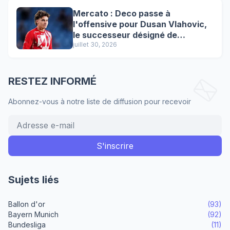
Mercato : Deco passe à
l'offensive pour Dusan Vlahovic,
le successeur désigné de
Lewandowski !
juillet 30, 2026
RESTEZ INFORMÉ
Abonnez-vous à notre liste de diffusion pour recevoir
Sujets liés
Ballon d'or
(93)
Bayern Munich
(92)
Bundesliga
(11)