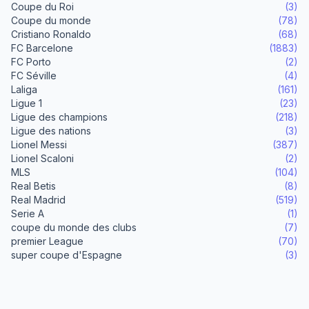
Coupe du Roi
(3)
Coupe du monde
(78)
Cristiano Ronaldo
(68)
FC Barcelone
(1883)
FC Porto
(2)
FC Séville
(4)
Laliga
(161)
Ligue 1
(23)
Ligue des champions
(218)
Ligue des nations
(3)
Lionel Messi
(387)
Lionel Scaloni
(2)
MLS
(104)
Real Betis
(8)
Real Madrid
(519)
Serie A
(1)
coupe du monde des clubs
(7)
premier League
(70)
super coupe d'Espagne
(3)