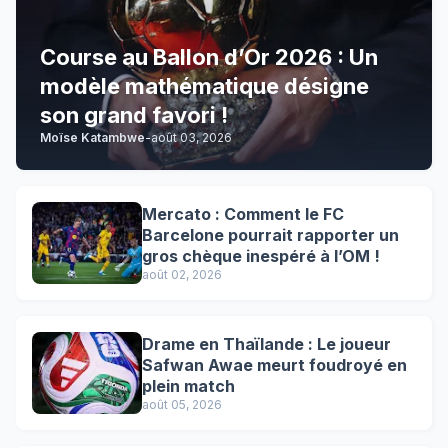
Course au Ballon d’Or 2026 : Un
modèle mathématique désigne
son grand favori !
Moïse Katambwe
-
août 03, 2026
Mercato : Comment le FC
Barcelone pourrait rapporter un
gros chèque inespéré à l’OM !
août 02, 2026
Drame en Thaïlande : Le joueur
Safwan Awae meurt foudroyé en
plein match
août 05, 2026