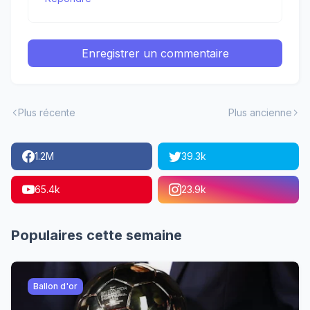
Enregistrer un commentaire
Plus récente
Plus ancienne
1.2M
39.3k
65.4k
23.9k
Populaires cette semaine
Ballon d'or