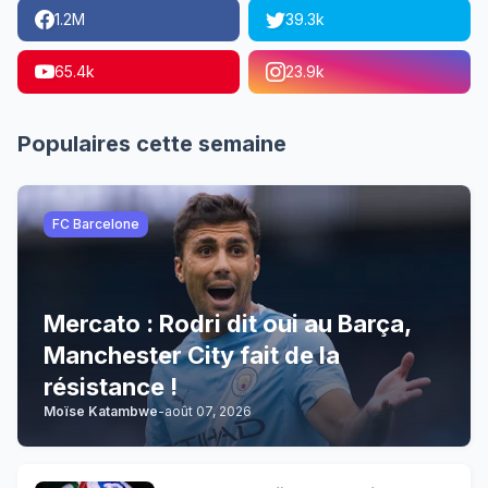
1.2M
39.3k
65.4k
23.9k
Populaires cette semaine
FC Barcelone
Mercato : Rodri dit oui au Barça,
Manchester City fait de la
résistance !
Moïse Katambwe
-
août 07, 2026