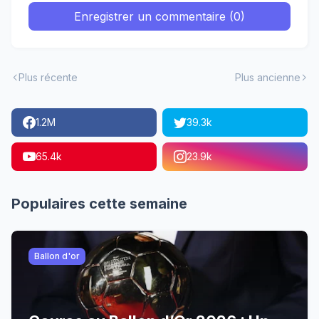
Enregistrer un commentaire (0)
Plus récente
Plus ancienne
1.2M
39.3k
65.4k
23.9k
Populaires cette semaine
Ballon d'or