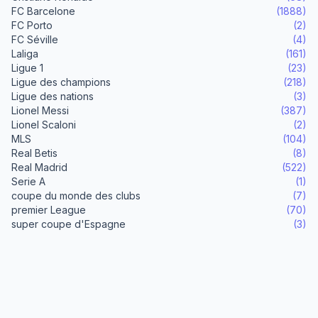
FC Barcelone
(1888)
FC Porto
(2)
FC Séville
(4)
Laliga
(161)
Ligue 1
(23)
Ligue des champions
(218)
Ligue des nations
(3)
Lionel Messi
(387)
Lionel Scaloni
(2)
MLS
(104)
Real Betis
(8)
Real Madrid
(522)
Serie A
(1)
coupe du monde des clubs
(7)
premier League
(70)
super coupe d'Espagne
(3)