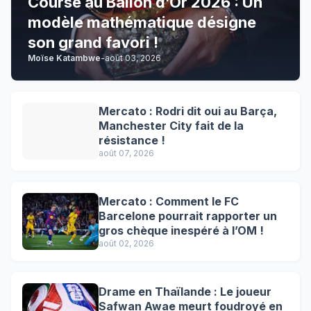
Course au Ballon d’Or 2026 : Un
modèle mathématique désigne
son grand favori !
Moïse Katambwe
-
août 03, 2026
Mercato : Rodri dit oui au Barça,
Manchester City fait de la
résistance !
août 07, 2026
Mercato : Comment le FC
Barcelone pourrait rapporter un
gros chèque inespéré à l’OM !
août 02, 2026
Drame en Thaïlande : Le joueur
Safwan Awae meurt foudroyé en