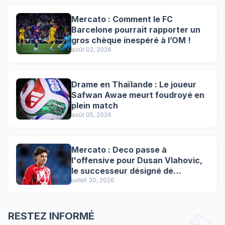
Mercato : Comment le FC
Barcelone pourrait rapporter un
gros chèque inespéré à l’OM !
août 02, 2026
Drame en Thaïlande : Le joueur
Safwan Awae meurt foudroyé en
plein match
août 05, 2026
Mercato : Deco passe à
l'offensive pour Dusan Vlahovic,
le successeur désigné de
Lewandowski !
juillet 30, 2026
RESTEZ INFORMÉ