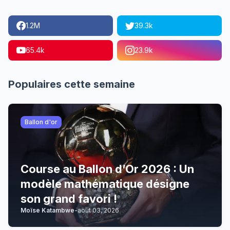
1.2M
39.3k
65.4k
23.9k
Populaires cette semaine
Ballon d'or
Course au Ballon d’Or 2026 : Un
modèle mathématique désigne
son grand favori !
Moïse Katambwe
-
août 03, 2026