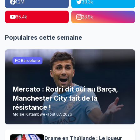
1.2M
39.3k
65.4k
23.9k
Populaires cette semaine
FC Barcelone
Mercato : Rodri dit oui au Barça,
Manchester City fait de la
résistance !
Moïse Katambwe
-
août 07, 2026
Drame en Thaïlande : Le joueur