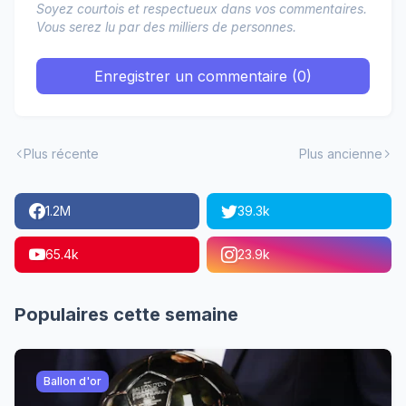
Soyez courtois et respectueux dans vos commentaires.
Vous serez lu par des milliers de personnes.
Enregistrer un commentaire (0)
Plus récente
Plus ancienne
1.2M
39.3k
65.4k
23.9k
Populaires cette semaine
Ballon d'or