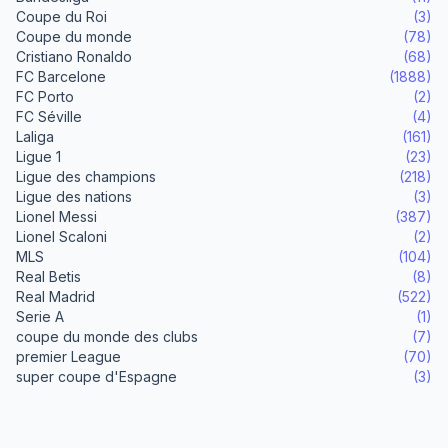
Coupe du Roi
(3)
Coupe du monde
(78)
Cristiano Ronaldo
(68)
FC Barcelone
(1888)
FC Porto
(2)
FC Séville
(4)
Laliga
(161)
Ligue 1
(23)
Ligue des champions
(218)
Ligue des nations
(3)
Lionel Messi
(387)
Lionel Scaloni
(2)
MLS
(104)
Real Betis
(8)
Real Madrid
(522)
Serie A
(1)
coupe du monde des clubs
(7)
premier League
(70)
super coupe d'Espagne
(3)