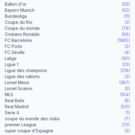
Ballon d'or
(93)
Bayern Munich
(92)
Bundesliga
(11)
Coupe du Roi
(3)
Coupe du monde
(78)
Cristiano Ronaldo
(68)
FC Barcelone
(1885)
FC Porto
(2)
FC Séville
(4)
Laliga
(161)
Ligue 1
(23)
Ligue des champions
(218)
Ligue des nations
(3)
Lionel Messi
(387)
Lionel Scaloni
(2)
MLS
(104)
Real Betis
(8)
Real Madrid
(521)
Serie A
(1)
coupe du monde des clubs
(7)
premier League
(70)
super coupe d'Espagne
(3)