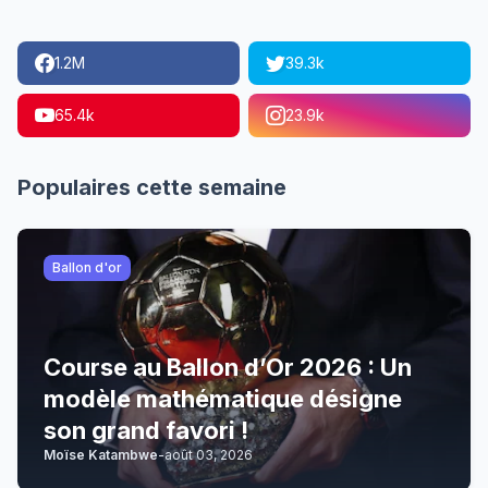
1.2M
39.3k
65.4k
23.9k
Populaires cette semaine
Ballon d'or
Course au Ballon d’Or 2026 : Un
modèle mathématique désigne
son grand favori !
Moïse Katambwe
-
août 03, 2026