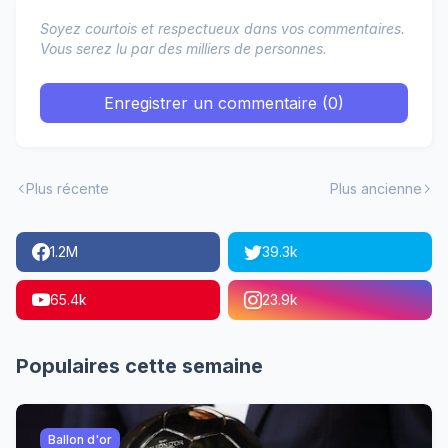
Soyez courtois et respectueux dans vos commentaires.
Vous serez lu par des milliers de personnes.
Enregistrer un commentaire (0)
Plus récente
Plus ancienne
1.2M
39.3k
65.4k
23.9k
Populaires cette semaine
Ballon d'or