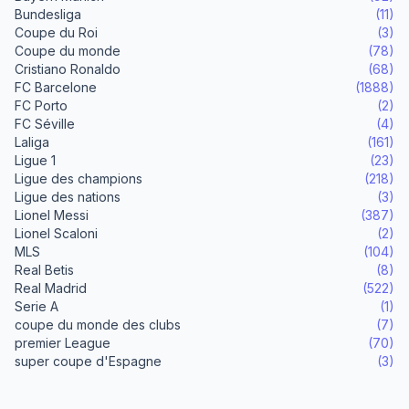
Bundesliga
(11)
Coupe du Roi
(3)
Coupe du monde
(78)
Cristiano Ronaldo
(68)
FC Barcelone
(1888)
FC Porto
(2)
FC Séville
(4)
Laliga
(161)
Ligue 1
(23)
Ligue des champions
(218)
Ligue des nations
(3)
Lionel Messi
(387)
Lionel Scaloni
(2)
MLS
(104)
Real Betis
(8)
Real Madrid
(522)
Serie A
(1)
coupe du monde des clubs
(7)
premier League
(70)
super coupe d'Espagne
(3)