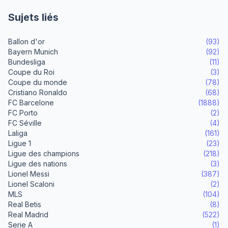
Sujets liés
Ballon d'or
(93)
Bayern Munich
(92)
Bundesliga
(11)
Coupe du Roi
(3)
Coupe du monde
(78)
Cristiano Ronaldo
(68)
FC Barcelone
(1888)
FC Porto
(2)
FC Séville
(4)
Laliga
(161)
Ligue 1
(23)
Ligue des champions
(218)
Ligue des nations
(3)
Lionel Messi
(387)
Lionel Scaloni
(2)
MLS
(104)
Real Betis
(8)
Real Madrid
(522)
Serie A
(1)