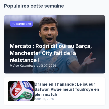
Populaires cette semaine
FC Barcelone
Mercato : Rodri dit oui au Barça,
Manchester City fait de la
résistance !
Moïse Katambwe
-
août 07, 2026
Drame en Thaïlande : Le joueur
Safwan Awae meurt foudroyé en
plein match
août 05, 2026