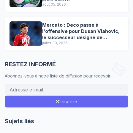
août 05, 2026
Mercato : Deco passe à
l'offensive pour Dusan Vlahovic,
le successeur désigné de
Lewandowski !
juillet 30, 2026
RESTEZ INFORMÉ
Abonnez-vous à notre liste de diffusion pour recevoir
Sujets liés