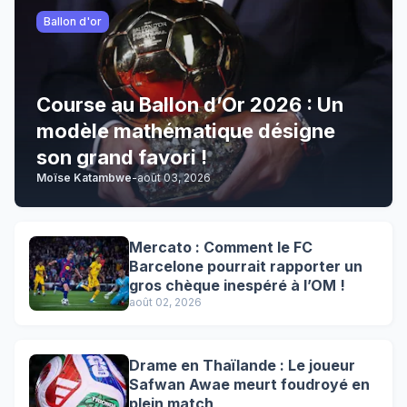
Ballon d'or
Course au Ballon d’Or 2026 : Un
modèle mathématique désigne
son grand favori !
Moïse Katambwe
-
août 03, 2026
Mercato : Comment le FC
Barcelone pourrait rapporter un
gros chèque inespéré à l’OM !
août 02, 2026
Drame en Thaïlande : Le joueur
Safwan Awae meurt foudroyé en
plein match