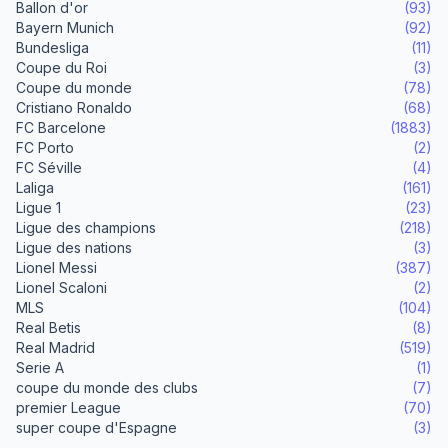
Ballon d'or
(93)
Bayern Munich
(92)
Bundesliga
(11)
Coupe du Roi
(3)
Coupe du monde
(78)
Cristiano Ronaldo
(68)
FC Barcelone
(1883)
FC Porto
(2)
FC Séville
(4)
Laliga
(161)
Ligue 1
(23)
Ligue des champions
(218)
Ligue des nations
(3)
Lionel Messi
(387)
Lionel Scaloni
(2)
MLS
(104)
Real Betis
(8)
Real Madrid
(519)
Serie A
(1)
coupe du monde des clubs
(7)
premier League
(70)
super coupe d'Espagne
(3)