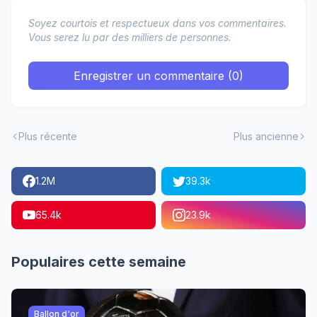
Soyez courtois et respectueux dans vos commentaires.
Vous serez lu par des milliers de personnes.
Enregistrer un commentaire (0)
Plus récente
Plus ancienne
1.2M
39.3k
65.4k
23.9k
Populaires cette semaine
Ballon d'or