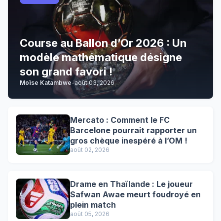
Course au Ballon d’Or 2026 : Un
modèle mathématique désigne
son grand favori !
Moïse Katambwe
-
août 03, 2026
Mercato : Comment le FC
Barcelone pourrait rapporter un
gros chèque inespéré à l’OM !
août 02, 2026
Drame en Thaïlande : Le joueur
Safwan Awae meurt foudroyé en
plein match
août 05, 2026