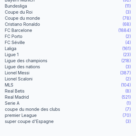
Bundesliga
(11)
Coupe du Roi
(3)
Coupe du monde
(78)
Cristiano Ronaldo
(68)
FC Barcelone
(1884)
FC Porto
(2)
FC Séville
(4)
Laliga
(161)
Ligue 1
(23)
Ligue des champions
(218)
Ligue des nations
(3)
Lionel Messi
(387)
Lionel Scaloni
(2)
MLS
(104)
Real Betis
(8)
Real Madrid
(521)
Serie A
(1)
coupe du monde des clubs
(7)
premier League
(70)
super coupe d'Espagne
(3)