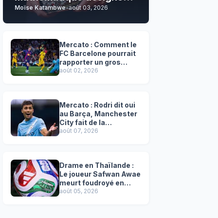
Moïse Katambwe
-
août 03, 2026
son grand favori !
Mercato : Comment le
FC Barcelone pourrait
rapporter un gros
chèque inespéré à l’OM
août 02, 2026
!
Mercato : Rodri dit oui
au Barça, Manchester
City fait de la
résistance !
août 07, 2026
Drame en Thaïlande :
Le joueur Safwan Awae
meurt foudroyé en
plein match
août 05, 2026