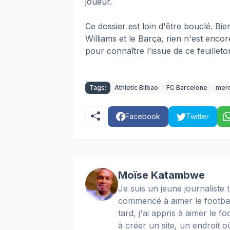
joueur.
Ce dossier est loin d'être bouclé. B
Williams et le Barça, rien n'est encor
pour connaître l'issue de ce feuilleto
Tags:
Athletic Bilbao
FC Barcelone
mer
Facebook
Twitter
Moïse Katambwe
Je suis un jeune journaliste t
commencé à aimer le football
tard, j'ai appris à aimer le 
à créer un site, un endroit o