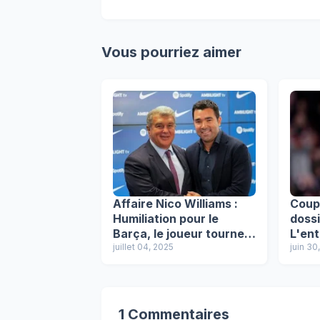
Vous pourriez aimer
Affaire Nico Williams :
Coup 
Humiliation pour le
dossi
Barça, le joueur tourne
L'ent
la page Catalogne
juillet 04, 2025
les n
juin 30
Barça
1 Commentaires