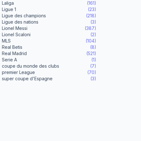
Laliga
(161)
Ligue 1
(23)
Ligue des champions
(218)
Ligue des nations
(3)
Lionel Messi
(387)
Lionel Scaloni
(2)
MLS
(104)
Real Betis
(8)
Real Madrid
(521)
Serie A
(1)
coupe du monde des clubs
(7)
premier League
(70)
super coupe d'Espagne
(3)