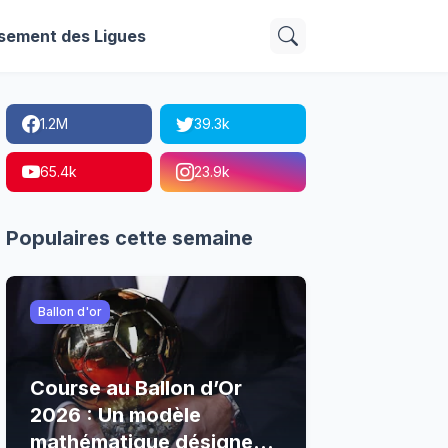
sement des Ligues
1.2M
39.3k
65.4k
23.9k
Populaires cette semaine
Ballon d'or
Course au Ballon d’Or
2026 : Un modèle
mathématique désigne