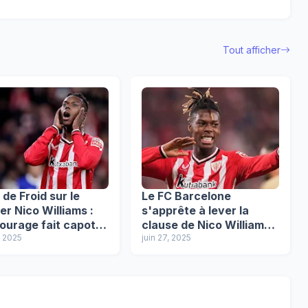
Tout afficher
de Froid sur le
Le FC Barcelone
er Nico Williams :
s'apprête à lever la
ourage fait capoter
clause de Nico Williams,
égociations avec le
, 2025
transfert imminent !
juin 27, 2025
 !