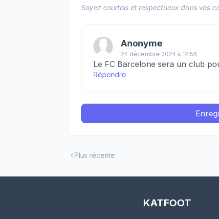
Soyez courtois et respectueux dans vos co
Anonyme
24 décembre 2024 à 12:56
Le FC Barcelone sera un club pour 
Répondre
Enreg
Plus récente
KATFOOT