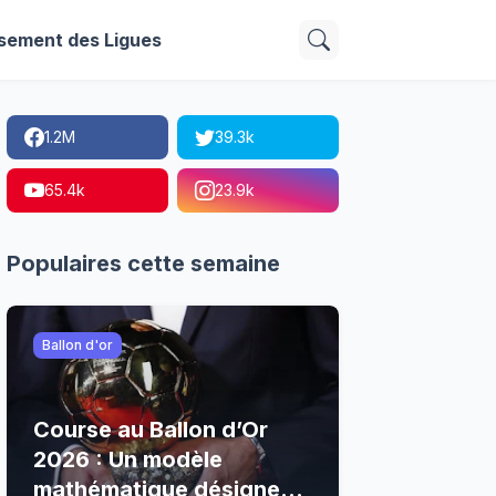
sement des Ligues
1.2M
39.3k
65.4k
23.9k
Populaires cette semaine
Ballon d'or
Course au Ballon d’Or
2026 : Un modèle
mathématique désigne