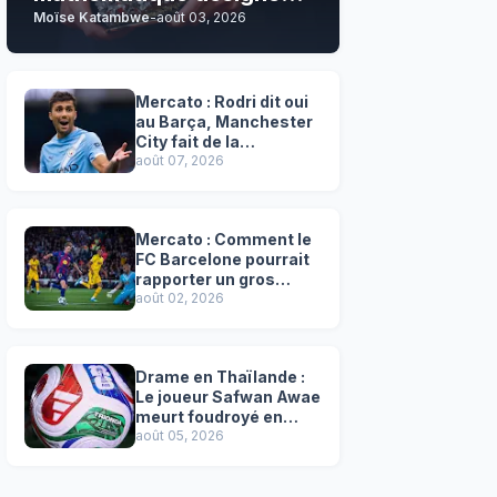
Moïse Katambwe
-
août 03, 2026
son grand favori !
Mercato : Rodri dit oui
au Barça, Manchester
City fait de la
résistance !
août 07, 2026
Mercato : Comment le
FC Barcelone pourrait
rapporter un gros
chèque inespéré à l’OM
août 02, 2026
!
Drame en Thaïlande :
Le joueur Safwan Awae
meurt foudroyé en
plein match
août 05, 2026