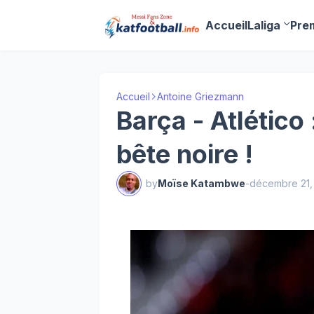
Accueil
Laliga
Pre
Accueil
Antoine Griezmann
Barça - Atlético
bête noire !
by
Moïse Katambwe
-
décembre 21,