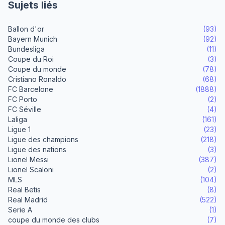
Sujets liés
Ballon d'or
(93)
Bayern Munich
(92)
Bundesliga
(11)
Coupe du Roi
(3)
Coupe du monde
(78)
Cristiano Ronaldo
(68)
FC Barcelone
(1888)
FC Porto
(2)
FC Séville
(4)
Laliga
(161)
Ligue 1
(23)
Ligue des champions
(218)
Ligue des nations
(3)
Lionel Messi
(387)
Lionel Scaloni
(2)
MLS
(104)
Real Betis
(8)
Real Madrid
(522)
Serie A
(1)
coupe du monde des clubs
(7)