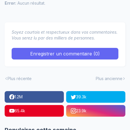
Error:
Aucun résultat.
Soyez courtois et respectueux dans vos commentaires.
Vous serez lu par des milliers de personnes.
Enregistrer un commentaire (0)
Plus récente
Plus ancienne
1.2M
39.3k
65.4k
23.9k
Populaires cette semaine