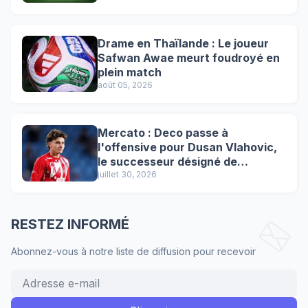
Drame en Thaïlande : Le joueur
Safwan Awae meurt foudroyé en
plein match
août 05, 2026
Mercato : Deco passe à
l'offensive pour Dusan Vlahovic,
le successeur désigné de
Lewandowski !
juillet 30, 2026
RESTEZ INFORMÉ
Abonnez-vous à notre liste de diffusion pour recevoir