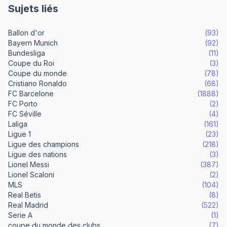
Sujets liés
Ballon d'or
(93)
Bayern Munich
(92)
Bundesliga
(11)
Coupe du Roi
(3)
Coupe du monde
(78)
Cristiano Ronaldo
(68)
FC Barcelone
(1888)
FC Porto
(2)
FC Séville
(4)
Laliga
(161)
Ligue 1
(23)
Ligue des champions
(218)
Ligue des nations
(3)
Lionel Messi
(387)
Lionel Scaloni
(2)
MLS
(104)
Real Betis
(8)
Real Madrid
(522)
Serie A
(1)
coupe du monde des clubs
(7)