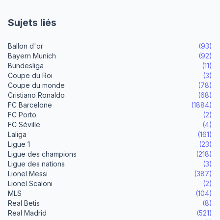
Sujets liés
Ballon d'or
(93)
Bayern Munich
(92)
Bundesliga
(11)
Coupe du Roi
(3)
Coupe du monde
(78)
Cristiano Ronaldo
(68)
FC Barcelone
(1884)
FC Porto
(2)
FC Séville
(4)
Laliga
(161)
Ligue 1
(23)
Ligue des champions
(218)
Ligue des nations
(3)
Lionel Messi
(387)
Lionel Scaloni
(2)
MLS
(104)
Real Betis
(8)
Real Madrid
(521)