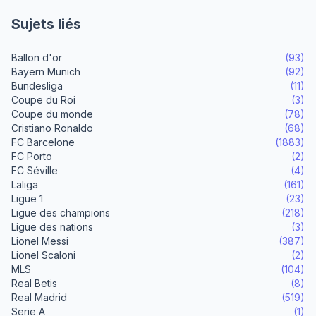
Sujets liés
Ballon d'or
(93)
Bayern Munich
(92)
Bundesliga
(11)
Coupe du Roi
(3)
Coupe du monde
(78)
Cristiano Ronaldo
(68)
FC Barcelone
(1883)
FC Porto
(2)
FC Séville
(4)
Laliga
(161)
Ligue 1
(23)
Ligue des champions
(218)
Ligue des nations
(3)
Lionel Messi
(387)
Lionel Scaloni
(2)
MLS
(104)
Real Betis
(8)
Real Madrid
(519)
Serie A
(1)