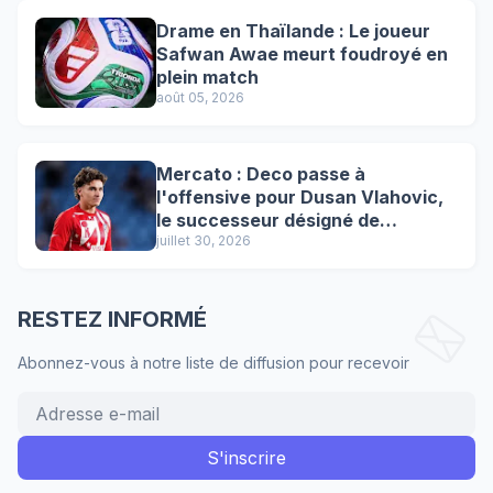
Drame en Thaïlande : Le joueur
Safwan Awae meurt foudroyé en
plein match
août 05, 2026
Mercato : Deco passe à
l'offensive pour Dusan Vlahovic,
le successeur désigné de
Lewandowski !
juillet 30, 2026
RESTEZ INFORMÉ
Abonnez-vous à notre liste de diffusion pour recevoir