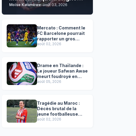
Moïse Katambwe
-
août 03, 2026
son grand favori !
Mercato : Comment le
FC Barcelone pourrait
rapporter un gros
chèque inespéré à l’OM
août 02, 2026
!
Drame en Thaïlande :
Le joueur Safwan Awae
meurt foudroyé en
plein match
août 05, 2026
Tragédie au Maroc :
Décès brutal de la
jeune footballeuse
Faten Ben Amar El
août 02, 2026
Azizi