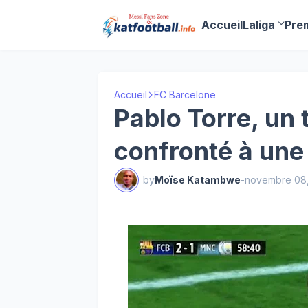
Accueil
Laliga
Pre
Accueil
FC Barcelone
Pablo Torre, un 
confronté à une
by
Moïse Katambwe
-
novembre 08