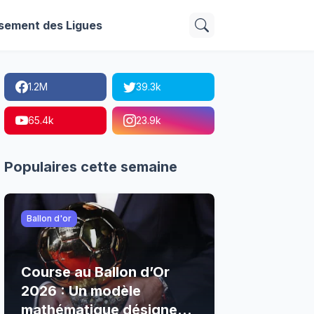
sement des Ligues
1.2M
39.3k
65.4k
23.9k
Populaires cette semaine
Ballon d'or
Course au Ballon d’Or
2026 : Un modèle
mathématique désigne