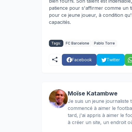
bien fourni. Son talent est indéniabl
patience pour s'affirmer comme un ti
pour ce jeune joueur, à condition qu'i
capacités.
Tags:
FC Barcelone
Pablo Torre
Facebook
Twitter
Moïse Katambwe
Je suis un jeune journaliste t
commencé à aimer le football
tard, j'ai appris à aimer le 
à créer un site, un endroit o