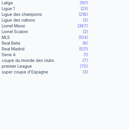
Laliga
(161)
Ligue 1
(23)
Ligue des champions
(218)
Ligue des nations
(3)
Lionel Messi
(387)
Lionel Scaloni
(2)
MLS
(104)
Real Betis
(8)
Real Madrid
(521)
Serie A
(1)
coupe du monde des clubs
(7)
premier League
(70)
super coupe d'Espagne
(3)