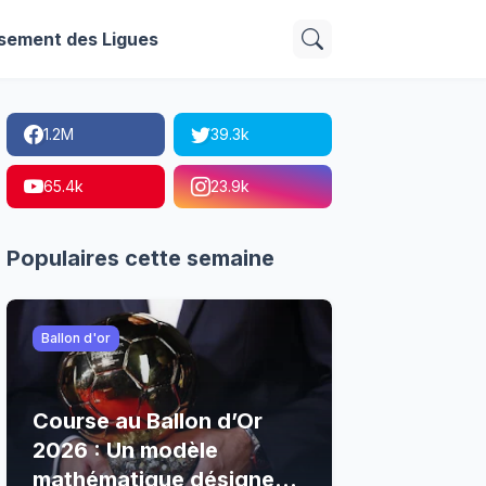
sement des Ligues
1.2M
39.3k
65.4k
23.9k
Populaires cette semaine
Ballon d'or
Course au Ballon d’Or
2026 : Un modèle
mathématique désigne