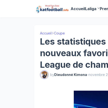
Accueil
Laliga
Pre
Accueil
Coupe
Les statistiques
nouveaux favori
League de cham
by
Dieudonné Kimona
-
novembre 2