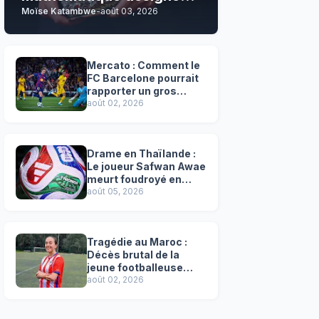
Moïse Katambwe
-
août 03, 2026
son grand favori !
Mercato : Comment le
FC Barcelone pourrait
rapporter un gros
chèque inespéré à l’OM
août 02, 2026
!
Drame en Thaïlande :
Le joueur Safwan Awae
meurt foudroyé en
plein match
août 05, 2026
Tragédie au Maroc :
Décès brutal de la
jeune footballeuse
Faten Ben Amar El
août 02, 2026
Azizi