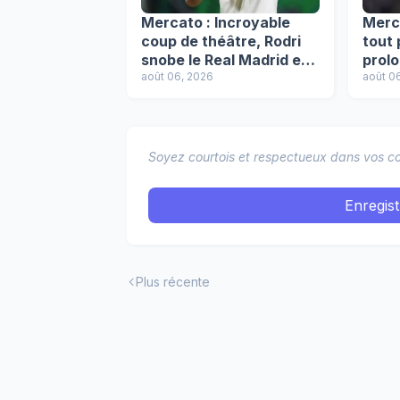
Mercato : Incroyable
Merca
coup de théâtre, Rodri
tout
snobe le Real Madrid et
prolo
veut signer au Barça !
août 06, 2026
après
août 0
Soyez courtois et respectueux dans vos co
Enregis
Plus récente