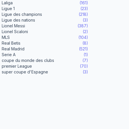
Laliga
(161)
Ligue 1
(23)
Ligue des champions
(218)
Ligue des nations
(3)
Lionel Messi
(387)
Lionel Scaloni
(2)
MLS
(104)
Real Betis
(8)
Real Madrid
(521)
Serie A
(1)
coupe du monde des clubs
(7)
premier League
(70)
super coupe d'Espagne
(3)