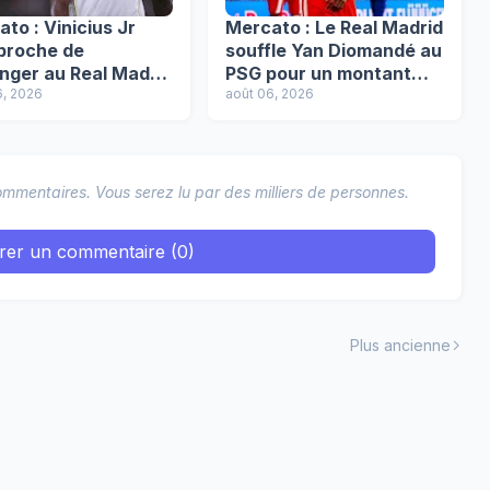
to : Vinicius Jr
Mercato : Le Real Madrid
 proche de
souffle Yan Diomandé au
nger au Real Madrid
PSG pour un montant
 l’effet Mourinho !
6, 2026
record de 140 M€ !
août 06, 2026
mmentaires. Vous serez lu par des milliers de personnes.
trer un commentaire (0)
Plus ancienne