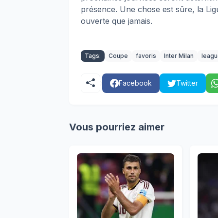
présence. Une chose est sûre, la L
ouverte que jamais.
Tags:
Coupe
favoris
Inter Milan
leagu
Facebook
Twitter
Vous pourriez aimer