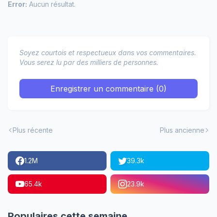
Error:
Aucun résultat.
Soyez courtois et respectueux dans vos commentaires.
Vous serez lu par des milliers de personnes.
Enregistrer un commentaire (0)
Plus récente
Plus ancienne
1.2M
39.3k
65.4k
23.9k
Populaires cette semaine