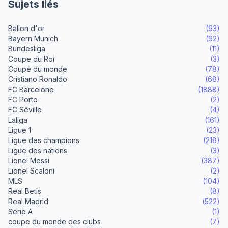
Sujets liés
Ballon d'or
(93)
Bayern Munich
(92)
Bundesliga
(11)
Coupe du Roi
(3)
Coupe du monde
(78)
Cristiano Ronaldo
(68)
FC Barcelone
(1888)
FC Porto
(2)
FC Séville
(4)
Laliga
(161)
Ligue 1
(23)
Ligue des champions
(218)
Ligue des nations
(3)
Lionel Messi
(387)
Lionel Scaloni
(2)
MLS
(104)
Real Betis
(8)
Real Madrid
(522)
Serie A
(1)
coupe du monde des clubs
(7)