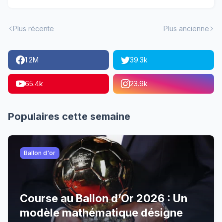
Plus récente
Plus ancienne
1.2M
39.3k
65.4k
23.9k
Populaires cette semaine
Ballon d'or
Course au Ballon d’Or 2026 : Un
modèle mathématique désigne