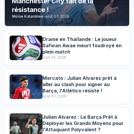
Manchester City fait de la
résistance !
Moïse Katambwe
-
août 07, 2026
Drame en Thaïlande : Le joueur
Safwan Awae meurt foudroyé en
plein match
août 05, 2026
Mercato : Julian Alvarez prêt à
aller au clash pour signer au
Barça, l'Atlético résiste !
août 07, 2026
Julian Alvarez : Le Barça Prêt à
Déployer les Grands Moyens pour
l'Attaquant Polyvalent ?