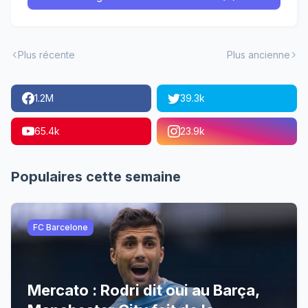
Plus récente
Plus ancienne
1.2M
39.3k
65.4k
23.9k
Populaires cette semaine
FC Barcelone
Mercato : Rodri dit oui au Barça,