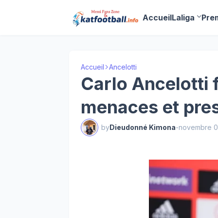
Accueil
Laliga
Pre
Accueil
Ancelotti
Carlo Ancelotti
menaces et pres
by
Dieudonné Kimona
-
novembre 0