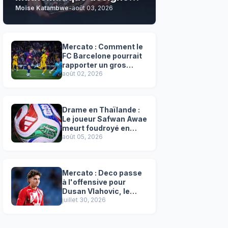
Moïse Katambwe
-
août 03, 2026
son grand favori !
Mercato : Comment le
FC Barcelone pourrait
rapporter un gros
chèque inespéré à l’OM
août 02, 2026
!
Drame en Thaïlande :
Le joueur Safwan Awae
meurt foudroyé en
plein match
août 05, 2026
Mercato : Deco passe
à l'offensive pour
Dusan Vlahovic, le
successeur désigné
juillet 30, 2026
de Lewandowski !