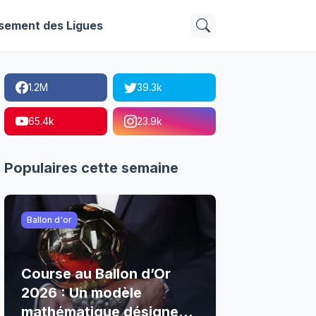
sement des Ligues
1.2M
39.3k
65.4k
23.9k
Populaires cette semaine
Ballon d'or
Course au Ballon d’Or
2026 : Un modèle
mathématique désigne