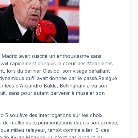
 Madrid avait suscité un enthousiasme sans
avait rapidement conquis le cœur des Madrilènes
t, lors du dernier Clasico, son visage défaillant
 dynamique qu'il avait donnée par le passé.Relégué
montées d'Alejandro Balde, Bellingham a vu son
uit, sans pour autant parvenir à museler son
ro 5 soulève des interrogations sur les choix
à de multiples expérimentations depuis son arrivée,
 que milieu relayeur, tantôt comme ailier. Si ces
ion de Kylian Mbappé, ils n'ont pas produit les