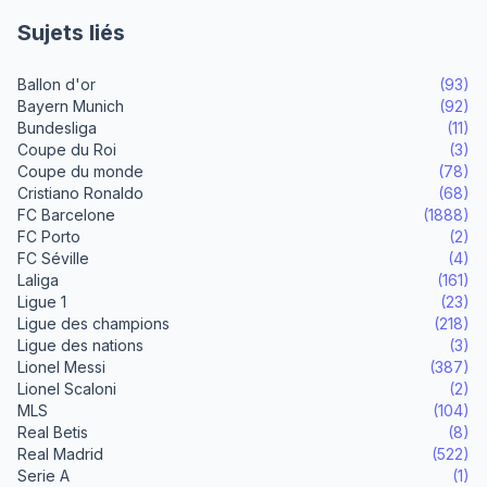
Sujets liés
Ballon d'or
(93)
Bayern Munich
(92)
Bundesliga
(11)
Coupe du Roi
(3)
Coupe du monde
(78)
Cristiano Ronaldo
(68)
FC Barcelone
(1888)
FC Porto
(2)
FC Séville
(4)
Laliga
(161)
Ligue 1
(23)
Ligue des champions
(218)
Ligue des nations
(3)
Lionel Messi
(387)
Lionel Scaloni
(2)
MLS
(104)
Real Betis
(8)
Real Madrid
(522)
Serie A
(1)