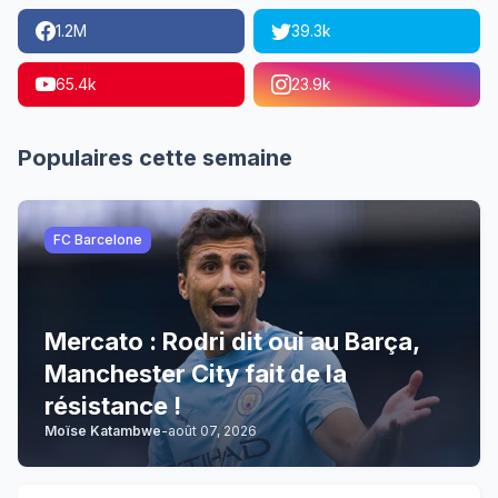
1.2M
39.3k
65.4k
23.9k
Populaires cette semaine
FC Barcelone
Mercato : Rodri dit oui au Barça,
Manchester City fait de la
résistance !
Moïse Katambwe
-
août 07, 2026