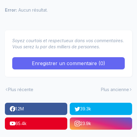
Error:
Aucun résultat.
Soyez courtois et respectueux dans vos commentaires.
Vous serez lu par des milliers de personnes.
Enregistrer un commentaire (0)
Plus récente
Plus ancienne
1.2M
39.3k
65.4k
23.9k