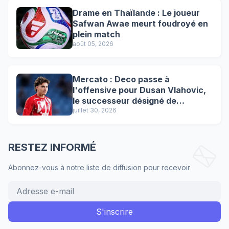
Drame en Thaïlande : Le joueur
Safwan Awae meurt foudroyé en
plein match
août 05, 2026
Mercato : Deco passe à
l'offensive pour Dusan Vlahovic,
le successeur désigné de
Lewandowski !
juillet 30, 2026
RESTEZ INFORMÉ
Abonnez-vous à notre liste de diffusion pour recevoir