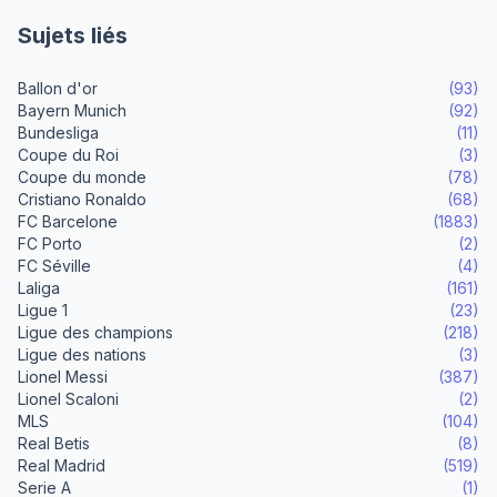
Sujets liés
Ballon d'or
(93)
Bayern Munich
(92)
Bundesliga
(11)
Coupe du Roi
(3)
Coupe du monde
(78)
Cristiano Ronaldo
(68)
FC Barcelone
(1883)
FC Porto
(2)
FC Séville
(4)
Laliga
(161)
Ligue 1
(23)
Ligue des champions
(218)
Ligue des nations
(3)
Lionel Messi
(387)
Lionel Scaloni
(2)
MLS
(104)
Real Betis
(8)
Real Madrid
(519)
Serie A
(1)