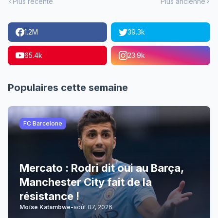
Plus récente
Plus ancienne
1.2M
39.3k
65.4k
23.9k
Populaires cette semaine
FC Barcelone
Mercato : Rodri dit oui au Barça,
Manchester City fait de la
résistance !
Moïse Katambwe
-
août 07, 2026