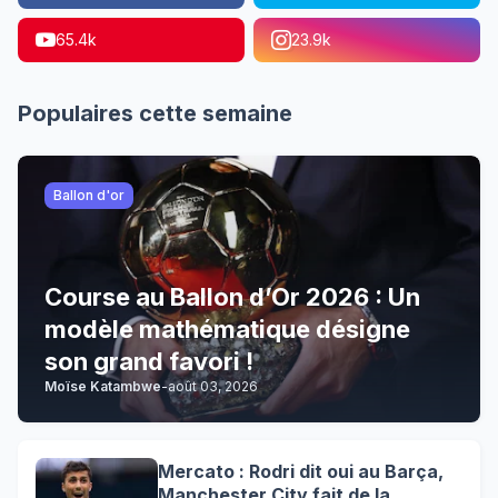
65.4k
23.9k
Populaires cette semaine
Ballon d'or
Course au Ballon d’Or 2026 : Un
modèle mathématique désigne
son grand favori !
Moïse Katambwe
-
août 03, 2026
Mercato : Rodri dit oui au Barça,
Manchester City fait de la