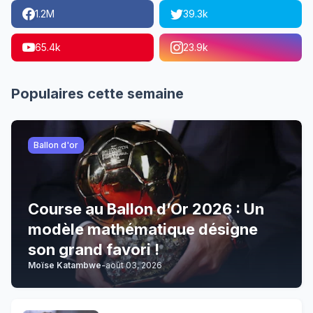
1.2M
39.3k
65.4k
23.9k
Populaires cette semaine
Ballon d'or
Course au Ballon d’Or 2026 : Un
modèle mathématique désigne
son grand favori !
Moïse Katambwe
-
août 03, 2026