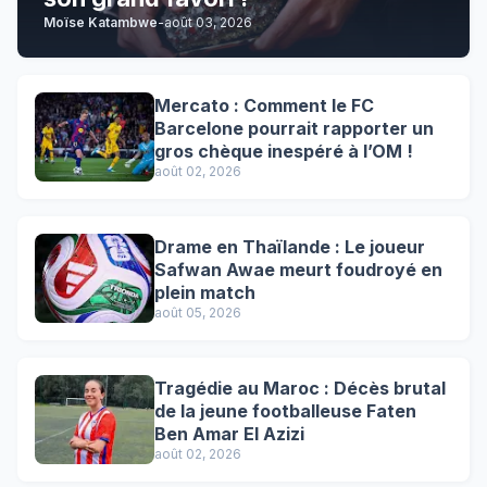
Moïse Katambwe
-
août 03, 2026
Mercato : Comment le FC
Barcelone pourrait rapporter un
gros chèque inespéré à l’OM !
août 02, 2026
Drame en Thaïlande : Le joueur
Safwan Awae meurt foudroyé en
plein match
août 05, 2026
Tragédie au Maroc : Décès brutal
de la jeune footballeuse Faten
Ben Amar El Azizi
août 02, 2026