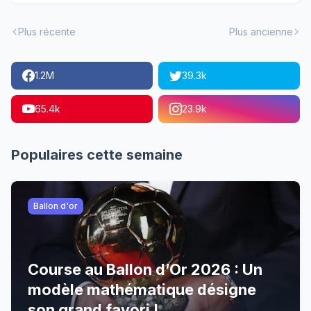
Plus récente
Plus ancienne
1.2M
39.3k
65.4k
23.9k
Populaires cette semaine
Ballon d'or
Course au Ballon d’Or 2026 : Un
modèle mathématique désigne
son grand favori !