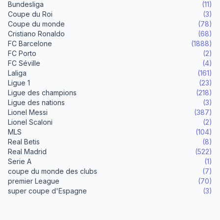
Bundesliga
(11)
Coupe du Roi
(3)
Coupe du monde
(78)
Cristiano Ronaldo
(68)
FC Barcelone
(1888)
FC Porto
(2)
FC Séville
(4)
Laliga
(161)
Ligue 1
(23)
Ligue des champions
(218)
Ligue des nations
(3)
Lionel Messi
(387)
Lionel Scaloni
(2)
MLS
(104)
Real Betis
(8)
Real Madrid
(522)
Serie A
(1)
coupe du monde des clubs
(7)
premier League
(70)
super coupe d'Espagne
(3)