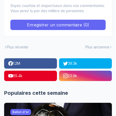
Soyez courtois et respectueux dans vos commentaires.
Vous serez lu par des milliers de personnes.
Enregistrer un commentaire (0)
Plus récente
Plus ancienne
1.2M
39.3k
65.4k
23.9k
Populaires cette semaine
Ballon d'or